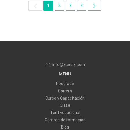
1
2
3
4
info@acaula.com
MENU
Posgrado
Carrera
Curso y Capacitación
Clase
Test vocacional
Centros de formación
Blog