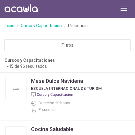
Toggl
navig
Inicio
Curso y Capacitación
Presencial
Filtros
Cursos y Capacitaciones
1-15
de 96 resultados
Mesa Dulce Navideña
ESCUELA INTERNACIONAL DE TURISMO, HOTELERIA Y GASTRONOMÍA DE MENDOZA - FUNDACIÓN ISLAS MALVINAS DE SAN RAFAEL
Curso y Capacitación
Duración 20 horas
Presencial
Cocina Saludable