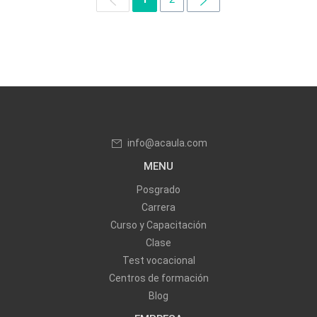
info@acaula.com
MENU
Posgrado
Carrera
Curso y Capacitación
Clase
Test vocacional
Centros de formación
Blog