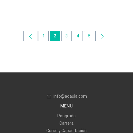
1
2
3
4
5
info@acaula.com
MENU
Posgrado
Carrera
Curso y Capacitación