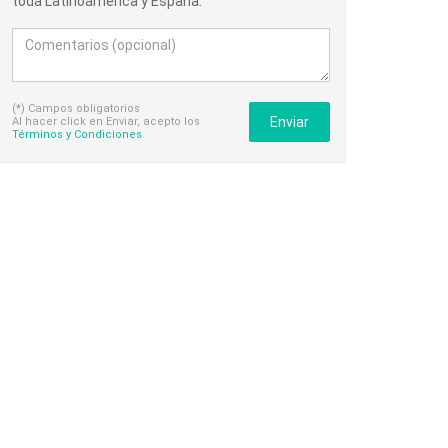
toda Latinoamérica y España.
(*) Campos obligatorios
Enviar
Al hacer click en Enviar, acepto los
Términos y Condiciones