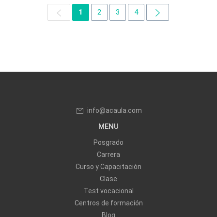
1
2
3
4
info@acaula.com
MENU
Posgrado
Carrera
Curso y Capacitación
Clase
Test vocacional
Centros de formación
Blog