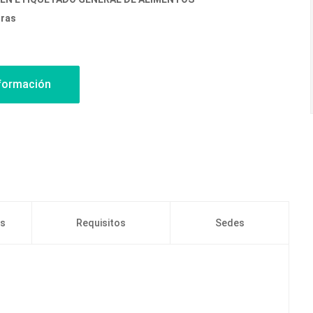
oras
os
Requisitos
Sedes