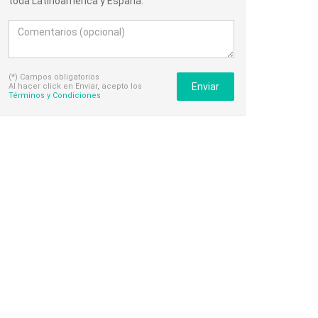
toda Latinoamérica y España.
(*) Campos obligatorios
Enviar
Al hacer click en Enviar, acepto los
Términos y Condiciones