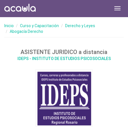
Toggl
navig
Inicio
Curso y Capacitación
Derecho y Leyes
Abogacía Derecho
ASISTENTE JURIDICO a distancia
IDEPS - INSTITUTO DE ESTUDIOS PSICOSOCIALES