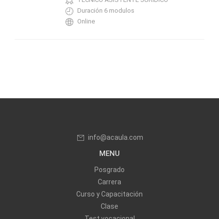
Duración 6 modulos
Online
info@acaula.com
MENU
Posgrado
Carrera
Curso y Capacitación
Clase
Test vocacional