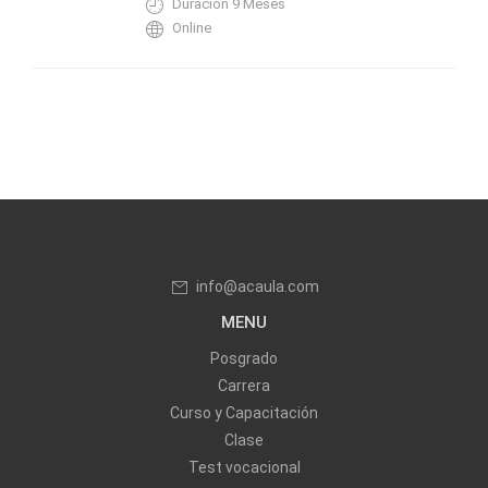
Duración 9 Meses
Online
info@acaula.com
MENU
Posgrado
Carrera
Curso y Capacitación
Clase
Test vocacional