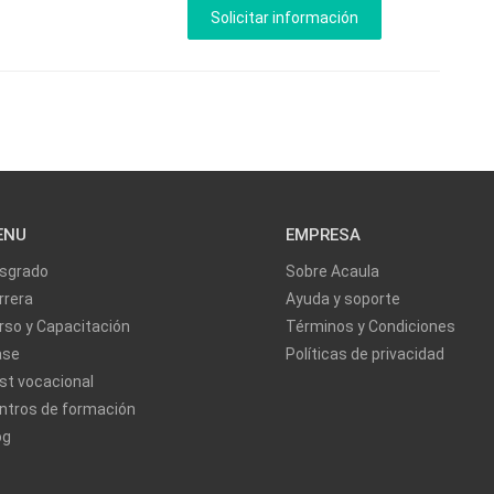
ENU
EMPRESA
sgrado
Sobre Acaula
rrera
Ayuda y soporte
rso y Capacitación
Términos y Condiciones
ase
Políticas de privacidad
st vocacional
ntros de formación
og