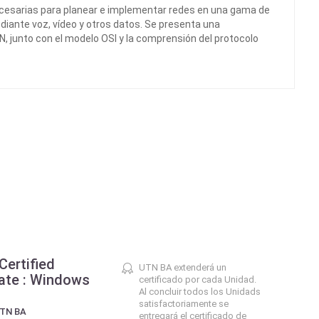
necesarias para planear e implementar redes en una gama de
ediante voz, vídeo y otros datos. Se presenta una
N, junto con el modelo OSI y la comprensión del protocolo
ertified
UTN BA extenderá un
ate : Windows
certificado por cada Unidad.
Al concluir todos los Unidads
satisfactoriamente se
UTN BA
entregará el certificado de