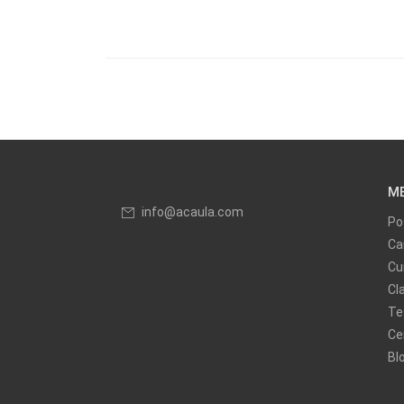
M
info@acaula.com
Po
Ca
Cu
Cl
Te
Ce
Bl