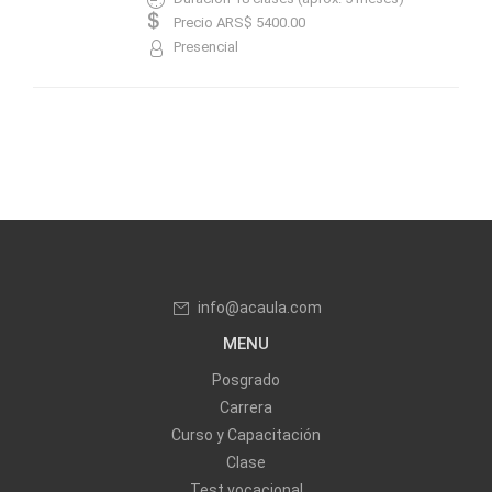
Precio ARS$ 5400.00
Presencial
info@acaula.com
MENU
Posgrado
Carrera
Curso y Capacitación
Clase
Test vocacional