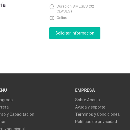
ría
Duración 8 MESES (32
CLASES)
Online
ENU
EMPRESA
sgrado
Sobre Acaula
rrera
Ayuda y soporte
rso y Capacitación
Términos y Condiciones
ase
Políticas de privacidad
st vocacional