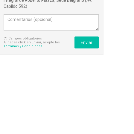
Integral de Roberto Piazza, Sede Belgrano (Av.
Cabildo 592)
(*) Campos obligatorios
Enviar
Al hacer click en Enviar, acepto los
Términos y Condiciones