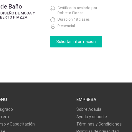
s de Baño
Certificado avalado por
Roberto Piazza
 DISEÑO DE MODA Y
OBERTO PIAZZA
Duración 18 clases
Presencial
ENU
EMPRESA
sgrado
Sobre Acaula
rrera
Ayuda y soporte
rso y Capacitación
Términos y Condiciones
ase
Políticas de privacidad