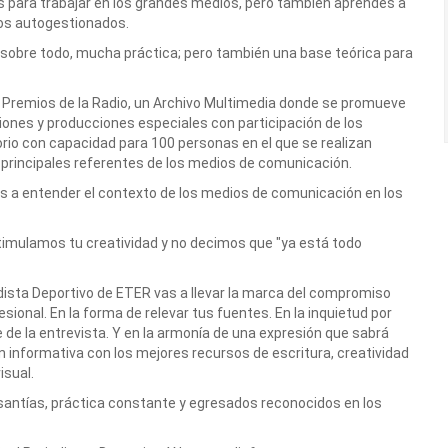
s para trabajar en los grandes medios, pero también aprendés a
tos autogestionados.
 sobre todo, mucha práctica; pero también una base teórica para
 Premios de la Radio, un Archivo Multimedia donde se promueve
siones y producciones especiales con participación de los
rio con capacidad para 100 personas en el que se realizan
 principales referentes de los medios de comunicación.
 a entender el contexto de los medios de comunicación en los
imulamos tu creatividad y no decimos que "ya está todo
ista Deportivo de ETER vas a llevar la marca del compromiso
ofesional. En la forma de relevar tus fuentes. En la inquietud por
te de la entrevista. Y en la armonía de una expresión que sabrá
ón informativa con los mejores recursos de escritura, creatividad
isual.
antías, práctica constante y egresados reconocidos en los