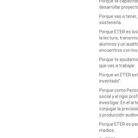
Porque te capacitá
desarrollar proyec
Porque vas a tener,
sostenerla.
Porque ETER es los
la lectura, transmi
alumnos y un audito
encuentros con los
Porque te ayudamos
que vas a trabajar.
Porque en ETER est
inventado".
Porque como Period
social y el rigor pr
investigar. En el ar
conjugar la precisi
y producción audiov
Porque ETER es pas
medios.