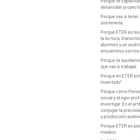
Porque te capacitá
desarrollar proyec
Porque vas a tener,
sostenerla.
Porque ETER es los
la lectura, transmi
alumnos y un audito
encuentros con los
Porque te ayudamos
que vas a trabajar.
Porque en ETER est
inventado".
Porque como Period
social y el rigor pr
investigar. En el ar
conjugar la precisi
y producción audiov
Porque ETER es pas
medios.