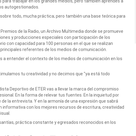
s para trabajar en los grandes medios, pero también aprendés a
tos autogestionados.
 sobre todo, mucha práctica; pero también una base teórica para
 Premios de la Radio, un Archivo Multimedia donde se promueve
siones y producciones especiales con participación de los
rio con capacidad para 100 personas en el que se realizan
 principales referentes de los medios de comunicación.
 a entender el contexto de los medios de comunicación en los
imulamos tu creatividad y no decimos que "ya está todo
ista Deportivo de ETER vas a llevar la marca del compromiso
ofesional. En la forma de relevar tus fuentes. En la inquietud por
te de la entrevista. Y en la armonía de una expresión que sabrá
ón informativa con los mejores recursos de escritura, creatividad
isual.
antías, práctica constante y egresados reconocidos en los