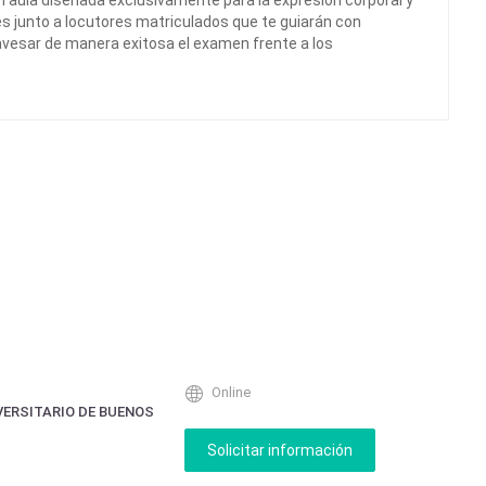
n aula diseñada exclusivamente para la expresión corporal y
es junto a locutores matriculados que te guiarán con
ravesar de manera exitosa el examen frente a los
Online
VERSITARIO DE BUENOS