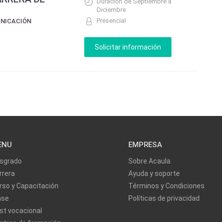
Duración de Septiembre a
Diciembre
Presencial
UNICACIÓN
ENU
EMPRESA
sgrado
Sobre Acaula
rrera
Ayuda y soporte
rso y Capacitación
Términos y Condiciones
ase
Políticas de privacidad
st vocacional