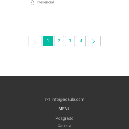
Presencial
1
2
3
4
info@acaula.com
MENU
Posgrado
Carrera