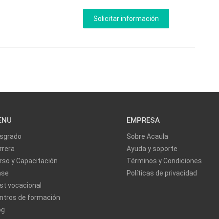
ENU
EMPRESA
sgrado
Sobre Acaula
rrera
Ayuda y soporte
rso y Capacitación
Términos y Condiciones
ase
Políticas de privacidad
st vocacional
ntros de formación
og