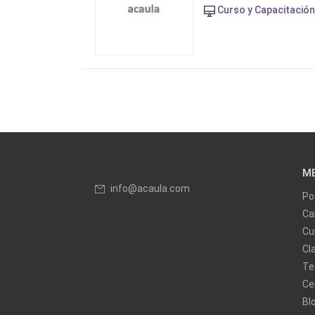
Curso y Capacitación
M
info@acaula.com
Po
Ca
Cu
Cl
Te
Ce
Bl