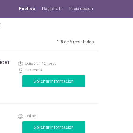
Publicá
Registrate
Iniciá sesión
l
1-5
de 5 resultados
icar
Duración 12 horas
Presencial
Online