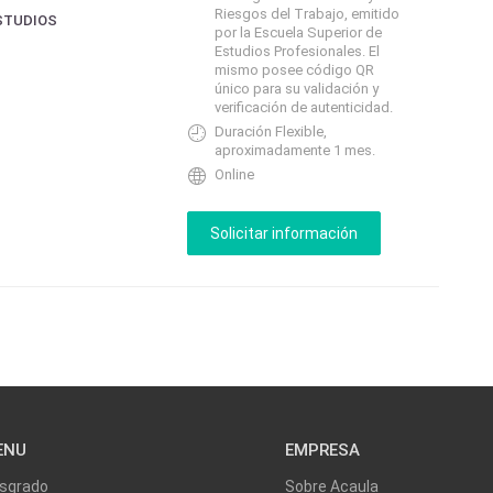
Riesgos del Trabajo, emitido
STUDIOS
por la Escuela Superior de
Estudios Profesionales. El
mismo posee código QR
único para su validación y
verificación de autenticidad.
Duración Flexible,
aproximadamente 1 mes.
Online
ENU
EMPRESA
sgrado
Sobre Acaula