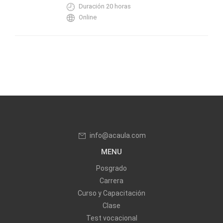
Duración 20 horas
Online
info@acaula.com
MENU
Posgrado
Carrera
Curso y Capacitación
Clase
Test vocacional