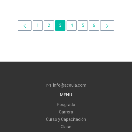
1
2
3
4
5
6
info@acaula.com
MENU
Posgrado
Carrera
Curso y Capacitación
Clase