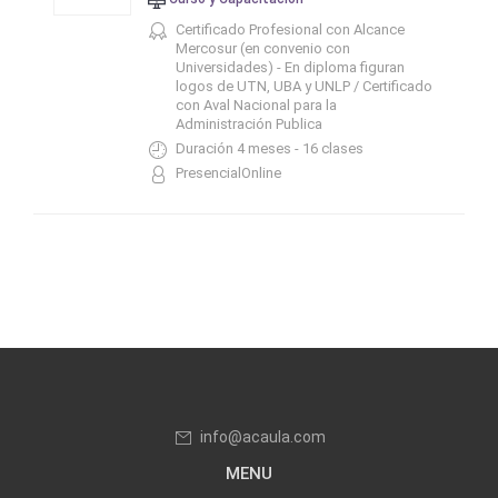
Certificado Profesional con Alcance
Mercosur (en convenio con
Universidades) - En diploma figuran
logos de UTN, UBA y UNLP / Certificado
con Aval Nacional para la
Administración Publica
Duración 4 meses - 16 clases
PresencialOnline
info@acaula.com
MENU