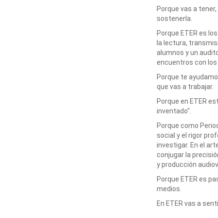
Porque vas a tener,
sostenerla.
Porque ETER es los
la lectura, transmi
alumnos y un audito
encuentros con los
Porque te ayudamos
que vas a trabajar.
Porque en ETER est
inventado".
Porque como Period
social y el rigor pr
investigar. En el ar
conjugar la precisi
y producción audiov
Porque ETER es pas
medios.
En ETER vas a sentir