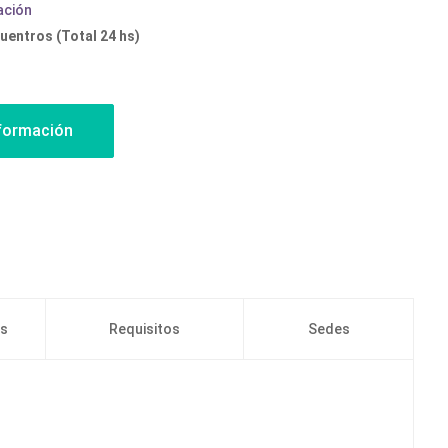
ación
uentros (Total 24 hs)
os
Requisitos
Sedes