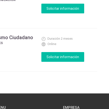
ismo Ciudadano
Duración 2 meses
ES
Online
ENU
EMPRESA