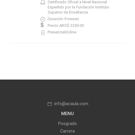
Certificado Oficial a Nivel Nacional
Expedido por la Fundación Instituto
Superior de Enseñanza
Duración 9 meses
Precio ARS$ 2250.00
PresencialOnline
info@acaula.com
MENU
Posgrado
Carrera