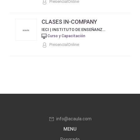
PresencialOnline
CLASES IN-COMPANY
IECI | INSTITUTO DE ENSEÑANZA DE CULTURA INGLESA
Curso y Capacitación
PresencialOnline
info@acaula.com
MENU
Posgrado