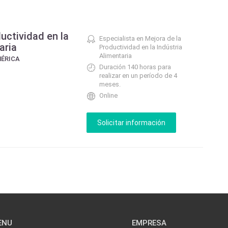
uctividad en la
Especialista en Mejora de la
aria
Productividad en la Indústria
Alimentaria
MÉRICA
Duración 140 horas para
realizar en un período de 4
meses.
Online
ENU
EMPRESA