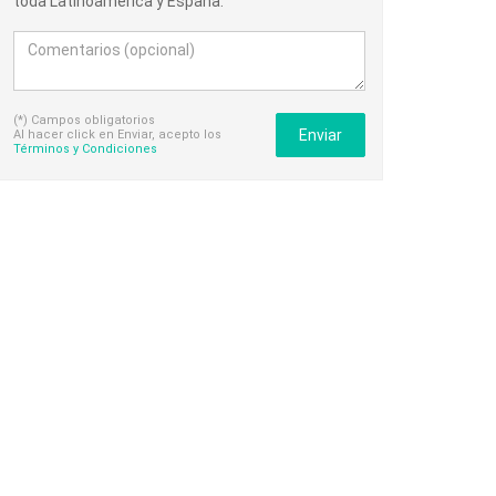
toda Latinoamérica y España.
(*) Campos obligatorios
Enviar
Al hacer click en Enviar, acepto los
Términos y Condiciones