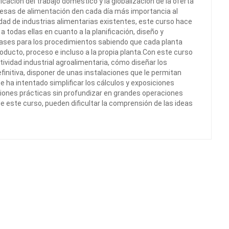
ación del trabajo doméstico y la globalización de la oferta
resas de alimentación den cada día más importancia al
idad de industrias alimentarias existentes, este curso hace
 todas ellas en cuanto a la planificación, diseño y
 bases para los procedimientos sabiendo que cada planta
oducto, proceso e incluso a la propia planta.Con este curso
tividad industrial agroalimentaria, cómo diseñar los
efinitiva, disponer de unas instalaciones que le permitan
e ha intentado simplificar los cálculos y exposiciones
iones prácticas sin profundizar en grandes operaciones
 este curso, pueden dificultar la comprensión de las ideas