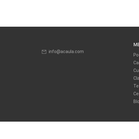
M
info@acaula.com
Po
Ca
Cu
Cl
Te
Ce
Bl