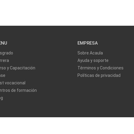
ENU
EMPRESA
sgrado
Sobre Acaula
rrera
Ayuda y soporte
rso y Capacitación
Términos y Condiciones
ase
Políticas de privacidad
st vocacional
ntros de formación
og