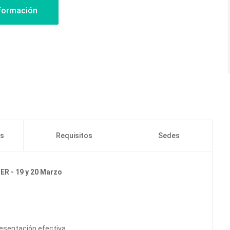
os
Requisitos
Sedes
R - 19 y 20 Marzo
resentación efectiva.