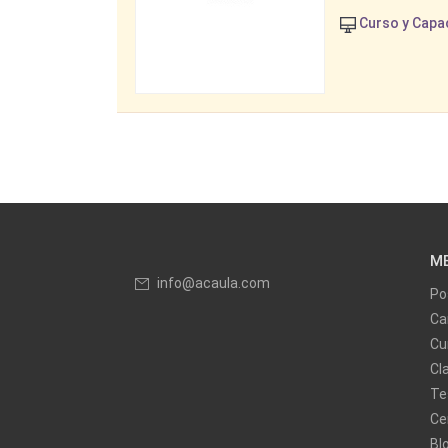
Curso y Capa
M
info@acaula.com
Po
Ca
Cu
Cl
Te
Ce
Bl