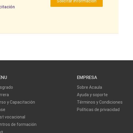
citación
ENU
EMPRESA
sgrado
Sobre Acaula
rrera
Ayuda y soporte
rso y Capacitación
Términos y Condiciones
ase
Políticas de privacidad
st vocacional
ntros de formación
og